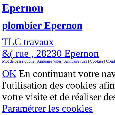
Epernon
plombier Epernon
TLC travaux
&( rue , 28230 Epernon
Mot de passe oublié
|
Annuaire villes
|
Annuaire rues
|
Cookies
|
Condi
OK
En continuant votre navi
l'utilisation des cookies af
votre visite et de réaliser de
Paramétrer les cookies