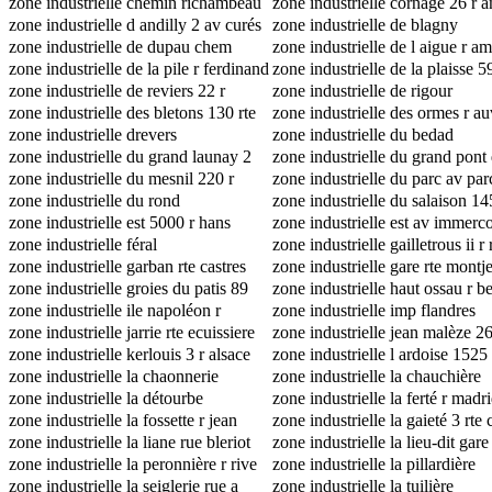
jean
zone industrielle chemin richambeau
zone industrielle cornage 26 r 
zone industrielle d andilly 2 av curés
zone industrielle de blagny
zone industrielle de dupau chem
zone industrielle de l aigue r a
industrie
zone industrielle de la pile r ferdinand
zone industrielle de la plaisse 5
de lesseps
zone industrielle de reviers 22 r
serraz
zone industrielle de rigour
compagnons
zone industrielle des bletons 130 rte
zone industrielle des ormes r a
aéroport
zone industrielle drevers
zone industrielle du bedad
zone industrielle du grand launay 2
zone industrielle du grand pont 
avenue philippe lebon
zone industrielle du mesnil 220 r
caucadis
zone industrielle du parc av par
conillot
zone industrielle du rond
zone industrielle du salaison 14
zone industrielle est 5000 r hans
marbrerie
zone industrielle est av immerc
geiger
zone industrielle féral
zone industrielle gailletrous ii r
zone industrielle garban rte castres
descartes
zone industrielle gare rte montj
zone industrielle groies du patis 89
zone industrielle haut ossau r b
impasse tisserand
zone industrielle ile napoléon r
zone industrielle imp flandres
annecy
zone industrielle jarrie rte ecuissiere
zone industrielle jean malèze 26
zone industrielle kerlouis 3 r alsace
lavoisier
zone industrielle l ardoise 1525 
lorraine
zone industrielle la chaonnerie
ardoise
zone industrielle la chauchière
zone industrielle la détourbe
zone industrielle la ferté r madr
zone industrielle la fossette r jean
zone industrielle la gaieté 3 rte 
perrin
zone industrielle la liane rue bleriot
zone industrielle la lieu-dit gare
zone industrielle la peronnière r rive
zone industrielle la pillardière
zone industrielle la seiglerie rue a
zone industrielle la tuilière