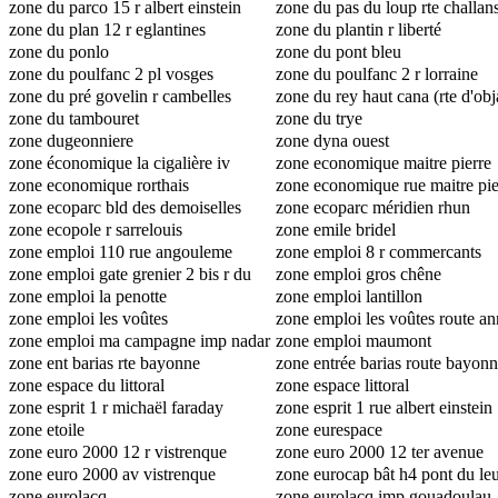
zone du parco 15 r albert einstein
zone du pas du loup rte challan
zone du plan 12 r eglantines
zone du plantin r liberté
zone du ponlo
zone du pont bleu
zone du poulfanc 2 pl vosges
zone du poulfanc 2 r lorraine
zone du pré govelin r cambelles
zone du rey haut cana (rte d'obj
zone du tambouret
andré malraux
zone du trye
zone dugeonniere
zone dyna ouest
zone économique la cigalière iv
zone economique maitre pierre
zone economique rorthais
bellanger
zone economique rue maitre pie
zone ecoparc bld des demoiselles
bellanger
zone ecoparc méridien rhun
zone ecopole r sarrelouis
zone emile bridel
zone emploi 110 rue angouleme
zone emploi 8 r commercants
zone emploi gate grenier 2 bis r du
zone emploi gros chêne
lugeat
zone emploi la penotte
zone emploi lantillon
zone emploi les voûtes
zone emploi les voûtes route a
zone emploi ma campagne imp nadar
maine
zone emploi maumont
zone ent barias rte bayonne
zone entrée barias route bayon
zone espace du littoral
zone espace littoral
zone esprit 1 r michaël faraday
zone esprit 1 rue albert einstein
zone etoile
zone eurespace
zone euro 2000 12 r vistrenque
zone euro 2000 12 ter avenue
zone euro 2000 av vistrenque
vistrenque
zone eurocap bât h4 pont du le
zone eurolacq
zone eurolacq imp gouadoulau