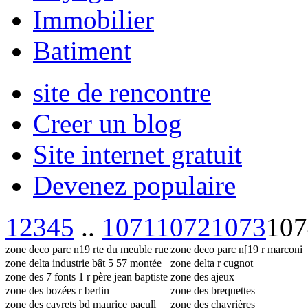
Immobilier
Batiment
site de rencontre
Creer un blog
Site internet gratuit
Devenez populaire
1
2
3
4
5
..
1071
1072
1073
107
zone deco parc n19 rte du meuble rue
zone deco parc n[19 r marconi
marconi
zone delta industrie bât 5 57 montée
zone delta r cugnot
saint menet
zone des 7 fonts 1 r père jean baptiste
zone des ajeux
salles
zone des bozées r berlin
zone des brequettes
zone des cayrets bd maurice pacull
zone des chavrières