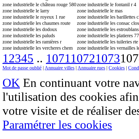
laurent de lavoisier
zone industrielle le château rouge 580
zone industrielle le fontanil r 4
rue industrie
zone industrielle le larry
sétérées
zone industrielle le mas
zone industrielle le royeux 1 rue
zone industrielle les barillettes
eugène freyssinet
zone industrielle les chaumes route
violet
zone industrielle les consac clos
villeneuve
zone industrielle les dodoux
cibelle
zone industrielle les estroublan
zone industrielle les paluds
bruxelles
zone industrielle les platieres 7
zone industrielle les ramières r
maison rose
zone industrielle les tuileries rte
georges brassens
zone industrielle les vercheres chem
nationale 6
zone industrielle les vernailles l
verchères
1
2
3
4
5
..
1071
1072
gouttes
1073
107
Mot de passe oublié
|
Annuaire villes
|
Annuaire rues
|
Cookies
|
Condi
OK
En continuant votre navi
l'utilisation des cookies af
votre visite et de réaliser de
Paramétrer les cookies