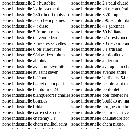
zone industrielle 2 r hurtebise
zone industrielle 2 r paul eluard
zone industrielle 22 lotissement
zone industrielle 24 rue général
meissugues barestes
zone industrielle 280 r henri moissan
rascas
zone industrielle 3 20 imp
zone industrielle 301 chem plaines
valenceaude
zone industrielle 396 le colomb
zone industrielle 4 r disse
zone industrielle 4 r garennes
zone industrielle 5 frimont ouest
zone industrielle 50 bd liane
zone industrielle 6 avenue léon
zone industrielle 62 r resistance
jouhaux
zone industrielle 7 rue des sarcelles
zone industrielle 70 rte cambrai
bp 10507
zone industrielle 8 bis r industrie
zone industrielle 8 r artisans
zone industrielle 984 av léon blum
zone industrielle a r doullens
zone industrielle all pins
zone industrielle all terlon
zone industrielle av alain peyrefitte
zone industrielle av augustin c
zone industrielle av saint sever
zone industrielle avenue andré
zone industrielle baléone
ampère
zone industrielle barillettes 54 r
zone industrielle becret chem petit
eglantiers
zone industrielle bel air saint m
parc
zone industrielle bellitourne 23 r
all ettore bugatti
zone industrielle berdoulet
romainville
zone industrielle blanquefort r charles
zone industrielle bois chenet rte
nungesser
zone industrielle bompas
maisse
zone industrielle boulègo av ma
zone industrielle bridal
gineste
zone industrielle brugues rue b
zone industrielle carre est 35 rte
zone industrielle centre cial rive
marigarde
zone industrielle chatenay 3 r
d'arcins
zone industrielle chaulaudre zo
messagers
zone industrielle chem mailhol saint
rte nationale 89
zone industrielle chem pignol