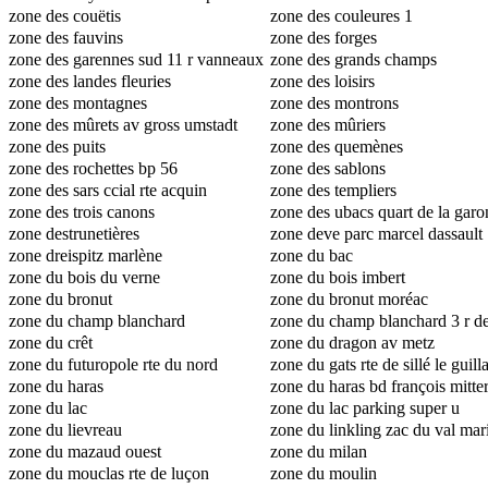
zone des couëtis
zone des couleures 1
zone des fauvins
zone des forges
zone des garennes sud 11 r vanneaux
zone des grands champs
zone des landes fleuries
zone des loisirs
zone des montagnes
zone des montrons
zone des mûrets av gross umstadt
zone des mûriers
zone des puits
zone des quemènes
zone des rochettes bp 56
zone des sablons
zone des sars ccial rte acquin
zone des templiers
zone des trois canons
zone des ubacs quart de la garo
zone destrunetières
zone deve parc marcel dassault
zone dreispitz marlène
zone du bac
zone du bois du verne
zone du bois imbert
zone du bronut
zone du bronut moréac
zone du champ blanchard
zone du champ blanchard 3 r de
zone du crêt
gagnerie
zone du dragon av metz
zone du futuropole rte du nord
zone du gats rte de sillé le guil
zone du haras
zone du haras bd françois mitte
zone du lac
zone du lac parking super u
zone du lievreau
zone du linkling zac du val mar
zone du mazaud ouest
bis r abel gance
zone du milan
zone du mouclas rte de luçon
zone du moulin