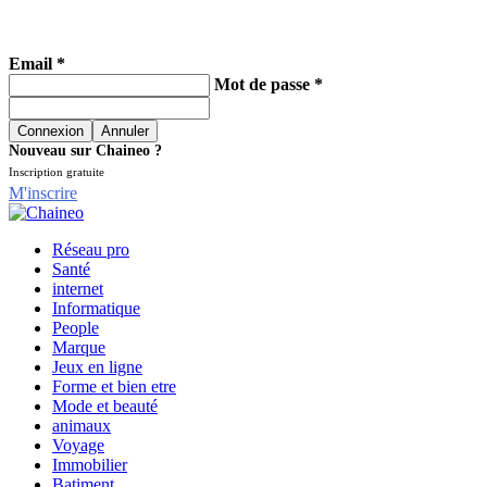
Email *
Mot de passe *
Nouveau sur Chaineo ?
Inscription gratuite
M'inscrire
Réseau pro
Santé
internet
Informatique
People
Marque
Jeux en ligne
Forme et bien etre
Mode et beauté
animaux
Voyage
Immobilier
Batiment