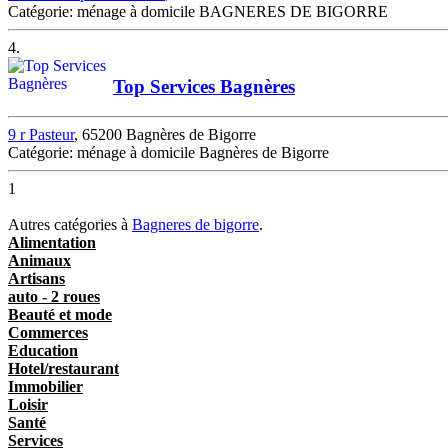
Catégorie: ménage à domicile BAGNERES DE BIGORRE
4.
Top Services Bagnères
9 r Pasteur
, 65200 Bagnères de Bigorre
Catégorie: ménage à domicile Bagnères de Bigorre
1
Autres catégories à
Bagneres de bigorre
.
Alimentation
Animaux
Artisans
auto - 2 roues
Beauté et mode
Commerces
Education
Hotel/restaurant
Immobilier
Loisir
Santé
Services