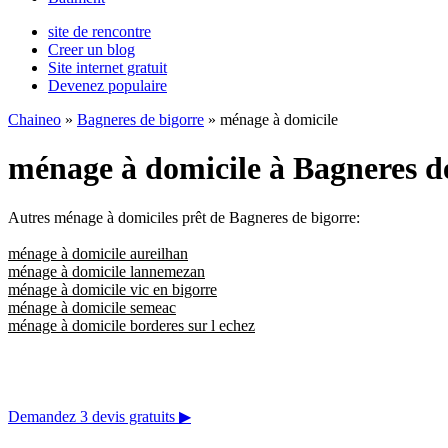
site de rencontre
Creer un blog
Site internet gratuit
Devenez populaire
Chaineo
»
Bagneres de bigorre
» ménage à domicile
ménage à domicile à Bagneres d
Autres ménage à domiciles prêt de Bagneres de bigorre:
ménage à domicile aureilhan
ménage à domicile lannemezan
ménage à domicile vic en bigorre
ménage à domicile semeac
ménage à domicile borderes sur l echez
Demandez 3 devis gratuits
▶