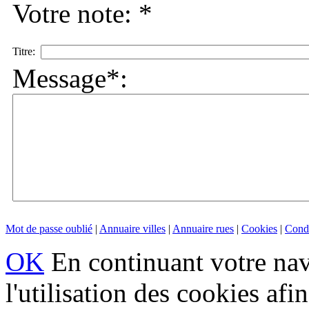
Votre note: *
Titre:
Message*:
Mot de passe oublié
|
Annuaire villes
|
Annuaire rues
|
Cookies
|
Condi
OK
En continuant votre navi
l'utilisation des cookies af