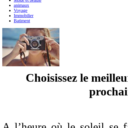
Mode et beauté
animaux
Voyage
Immobilier
Batiment
Choisissez le meille
prochai
A l’heure où le soleil se f