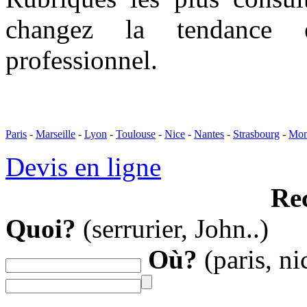
changez la tendance 
professionnel.
Paris
-
Marseille
-
Lyon
-
Toulouse
-
Nice
-
Nantes
-
Strasbourg
-
Mont
Devis en ligne
Re
Quoi?
(serrurier, John..)
Où?
(paris, ni