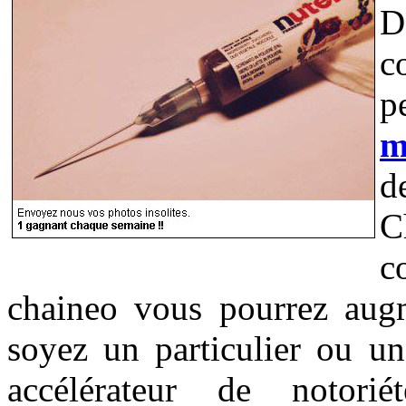
D
c
p
m
d
C
c
chaineo vous pourrez augm
soyez un particulier ou un
accélérateur de notorié