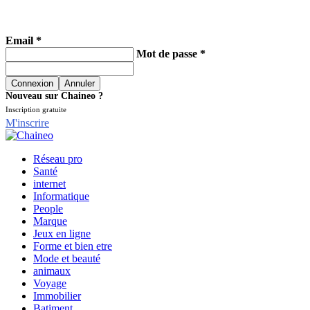
Email *
Mot de passe *
Nouveau sur Chaineo ?
Inscription gratuite
M'inscrire
Réseau pro
Santé
internet
Informatique
People
Marque
Jeux en ligne
Forme et bien etre
Mode et beauté
animaux
Voyage
Immobilier
Batiment