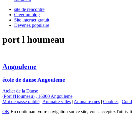
site de rencontre
Creer un blog
Site internet gratuit
Devenez populaire
port l houmeau
Angouleme
école de danse Angouleme
Atelier de la Danse
(Port l'Houmeau) , 16000 Angouleme
Mot de passe oublié
|
Annuaire villes
|
Annuaire rues
|
Cookies
|
Condi
OK
En continuant votre navigation sur ce site, vous acceptez l'utilisat