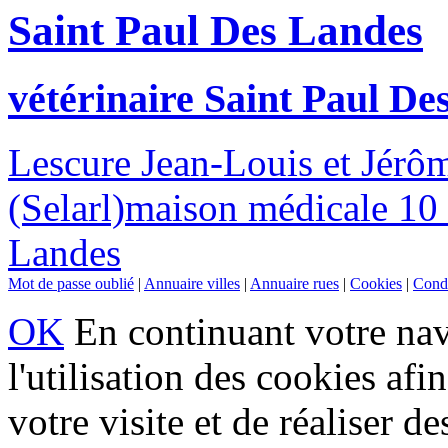
Saint Paul Des Landes
vétérinaire Saint Paul De
Lescure Jean-Louis et Jérô
(Selarl)maison médicale 10
Landes
Mot de passe oublié
|
Annuaire villes
|
Annuaire rues
|
Cookies
|
Condi
OK
En continuant votre navi
l'utilisation des cookies af
votre visite et de réaliser de