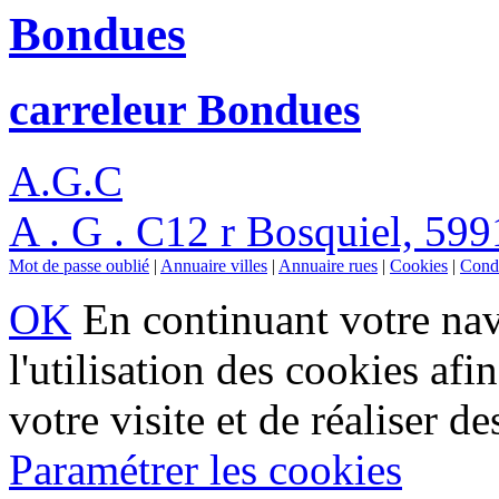
Bondues
carreleur Bondues
A.G.C
A . G . C12 r Bosquiel, 59
Mot de passe oublié
|
Annuaire villes
|
Annuaire rues
|
Cookies
|
Condi
OK
En continuant votre navi
l'utilisation des cookies af
votre visite et de réaliser de
Paramétrer les cookies