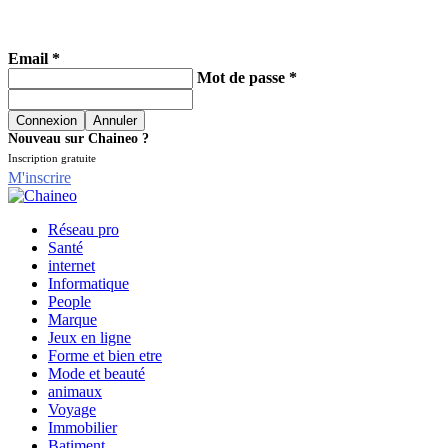
Email *
Mot de passe *
Nouveau sur Chaineo ?
Inscription gratuite
M'inscrire
Réseau pro
Santé
internet
Informatique
People
Marque
Jeux en ligne
Forme et bien etre
Mode et beauté
animaux
Voyage
Immobilier
Batiment