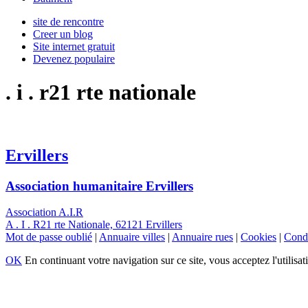
site de rencontre
Creer un blog
Site internet gratuit
Devenez populaire
. i . r21 rte nationale
Ervillers
Association humanitaire Ervillers
Association A.I.R
A . I . R21 rte Nationale, 62121 Ervillers
Mot de passe oublié
|
Annuaire villes
|
Annuaire rues
|
Cookies
|
Condi
OK
En continuant votre navigation sur ce site, vous acceptez l'utilisat