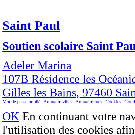
Saint Paul
Soutien scolaire Saint Pau
Adeler Marina
107B Résidence les Océan
Gilles les Bains, 97460 Sai
Mot de passe oublié
|
Annuaire villes
|
Annuaire rues
|
Cookies
|
Condi
OK
En continuant votre navi
l'utilisation des cookies af