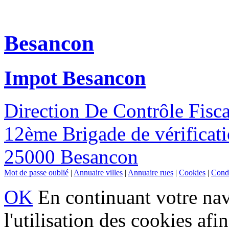
Besancon
Impot Besancon
Direction De Contrôle Fisca
12ème Brigade de vérificat
25000 Besancon
Mot de passe oublié
|
Annuaire villes
|
Annuaire rues
|
Cookies
|
Condi
OK
En continuant votre navi
l'utilisation des cookies af