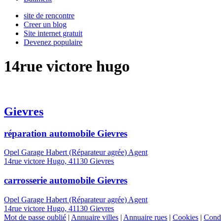
site de rencontre
Creer un blog
Site internet gratuit
Devenez populaire
14rue victore hugo
Gievres
réparation automobile Gievres
Opel Garage Habert (Réparateur agrée) Agent
14rue victore Hugo, 41130 Gievres
carrosserie automobile Gievres
Opel Garage Habert (Réparateur agrée) Agent
14rue victore Hugo, 41130 Gievres
Mot de passe oublié
|
Annuaire villes
|
Annuaire rues
|
Cookies
|
Condi