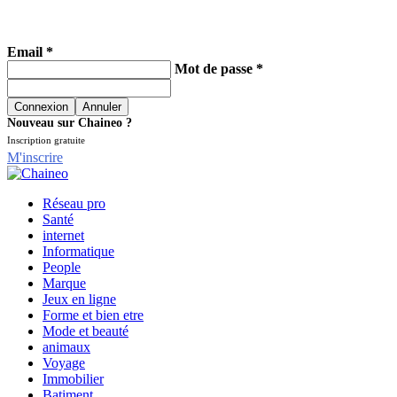
Email *
Mot de passe *
Nouveau sur Chaineo ?
Inscription gratuite
M'inscrire
Réseau pro
Santé
internet
Informatique
People
Marque
Jeux en ligne
Forme et bien etre
Mode et beauté
animaux
Voyage
Immobilier
Batiment