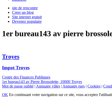
site de rencontre
Creer un blog
Site internet gratuit
Devenez populaire
1er bureau143 av pierre brossole
Troyes
Impot Troyes
Centre des Finances Publiques
1er bureau143 av Pierre Brossolette, 10000 Troyes
Mot de passe oublié
|
Annuaire villes
|
Annuaire rues
|
Cookies
|
Condi
OK
En continuant votre navigation sur ce site, vous acceptez l'utilisat