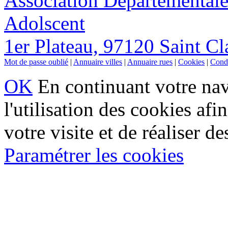
Association Départementale
Adolscent
1er Plateau, 97120 Saint C
Mot de passe oublié
|
Annuaire villes
|
Annuaire rues
|
Cookies
|
Condi
OK
En continuant votre navi
l'utilisation des cookies af
votre visite et de réaliser de
Paramétrer les cookies