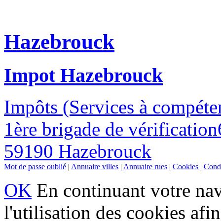
Hazebrouck
Impot Hazebrouck
Impôts (Services à compéte
1ère brigade de vérificatio
59190 Hazebrouck
Mot de passe oublié
|
Annuaire villes
|
Annuaire rues
|
Cookies
|
Condi
OK
En continuant votre navi
l'utilisation des cookies af