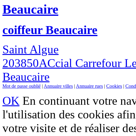
Beaucaire
coiffeur Beaucaire
Saint Algue
203850ACcial Carrefour Le
Beaucaire
Mot de passe oublié
|
Annuaire villes
|
Annuaire rues
|
Cookies
|
Condi
OK
En continuant votre navi
l'utilisation des cookies af
votre visite et de réaliser de