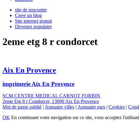
site de rencontre
Creer un blog
Site internet gratuit
Devenez populaire
2eme etg 8 r condorcet
Aix En Provence
imprimerie Aix En Provence
SCM CENTRE MEDICAL CARNOT FORBIN
2eme Etg 8 r Condorcet, 13090 Aix En Provence
Mot de passe oublié
|
Annuaire villes
|
Annuaire rues
|
Cookies
|
Condi
OK
En continuant votre navigation sur ce site, vous acceptez l'utilisat