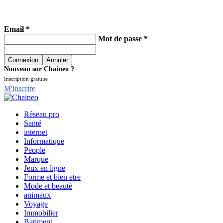
Email *
Mot de passe *
Nouveau sur Chaineo ?
Inscription gratuite
M'inscrire
Réseau pro
Santé
internet
Informatique
People
Marque
Jeux en ligne
Forme et bien etre
Mode et beauté
animaux
Voyage
Immobilier
Batiment