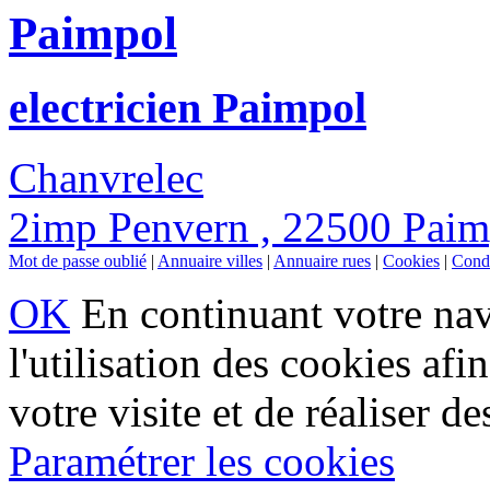
Paimpol
electricien Paimpol
Chanvrelec
2imp Penvern , 22500 Paim
Mot de passe oublié
|
Annuaire villes
|
Annuaire rues
|
Cookies
|
Condi
OK
En continuant votre navi
l'utilisation des cookies af
votre visite et de réaliser de
Paramétrer les cookies