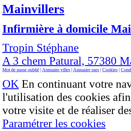
Mainvillers
Infirmière à domicile Mai
Tropin Stéphane
A 3 chem Patural, 57380 Ma
Mot de passe oublié
|
Annuaire villes
|
Annuaire rues
|
Cookies
|
Condi
OK
En continuant votre navi
l'utilisation des cookies af
votre visite et de réaliser de
Paramétrer les cookies