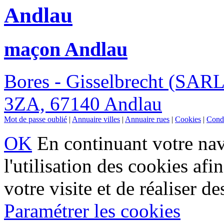
Andlau
maçon Andlau
Bores - Gisselbrecht (SARL
3ZA, 67140 Andlau
Mot de passe oublié
|
Annuaire villes
|
Annuaire rues
|
Cookies
|
Condi
OK
En continuant votre navi
l'utilisation des cookies af
votre visite et de réaliser de
Paramétrer les cookies