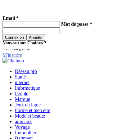
Email *
Mot de passe *
Nouveau sur Chaineo ?
Inscription gratuite
M'inscrire
Réseau pro
Santé
internet
Informatique
People
Marque
Jeux en ligne
Forme et bien etre
Mode et beauté
animaux
Voyage
Immobilier
Batiment