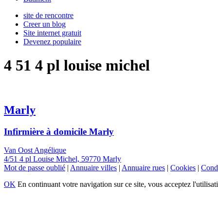
site de rencontre
Creer un blog
Site internet gratuit
Devenez populaire
4 51 4 pl louise michel
Marly
Infirmière à domicile Marly
Van Oost Angélique
4/51 4 pl Louise Michel, 59770 Marly
Mot de passe oublié
|
Annuaire villes
|
Annuaire rues
|
Cookies
|
Condi
OK
En continuant votre navigation sur ce site, vous acceptez l'utilisat