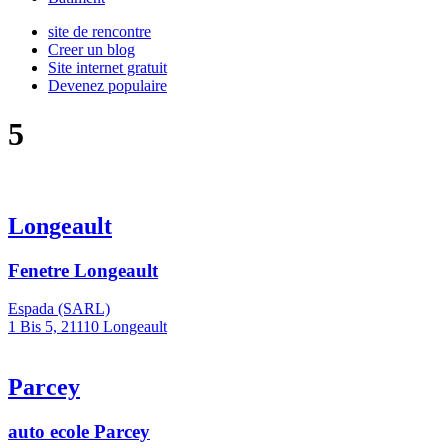
site de rencontre
Creer un blog
Site internet gratuit
Devenez populaire
5
Longeault
Fenetre Longeault
Espada (SARL)
1 Bis 5, 21110 Longeault
Parcey
auto ecole Parcey