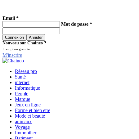
Email *
Mot de passe *
Nouveau sur Chaineo ?
Inscription gratuite
M'inscrire
Réseau pro
Santé
internet
Informatique
People
Marque
Jeux en ligne
Forme et bien etre
Mode et beauté
animaux
Voyage
Immobilier
Batiment