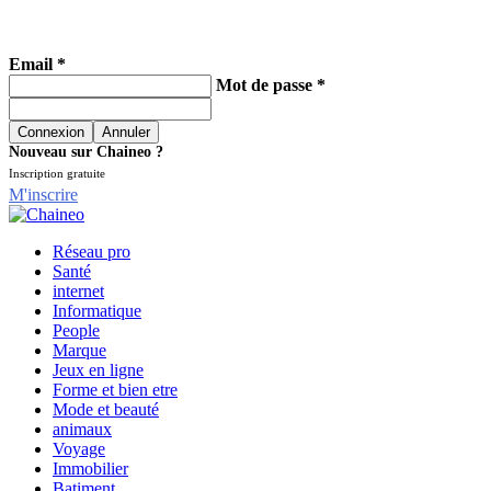
Email *
Mot de passe *
Nouveau sur Chaineo ?
Inscription gratuite
M'inscrire
Réseau pro
Santé
internet
Informatique
People
Marque
Jeux en ligne
Forme et bien etre
Mode et beauté
animaux
Voyage
Immobilier
Batiment