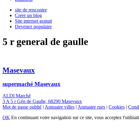
site de rencontre
Creer un blog
Site internet gratuit
Devenez populaire
5 r general de gaulle
Masevaux
supermaché Masevaux
ALDI Marché
3 A 5 r Gén de Gaulle, 68290 Masevaux
Mot de passe oublié
|
Annuaire villes
|
Annuaire rues
|
Cookies
|
Condi
OK
En continuant votre navigation sur ce site, vous acceptez l'utilisat