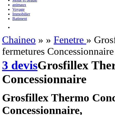
Mode et beauté
animaux
Voyage
Immobilier
Batiment
Chaineo
»
»
Fenetre
» Gros
fermetures Concessionnaire
3 devis
Grosfillex Th
Concessionnaire
Grosfillex Thermo Conc
Concessionnaire,