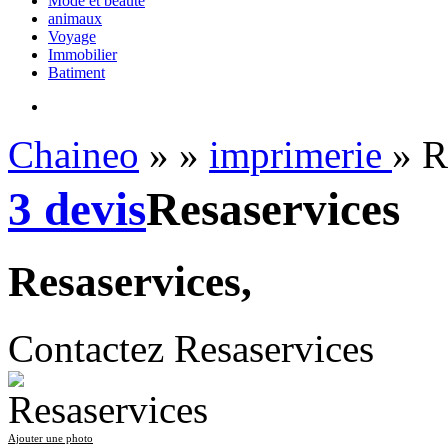
Mode et beauté
animaux
Voyage
Immobilier
Batiment
Chaineo
»
»
imprimerie
» R
3 devis
Resaservices
Resaservices,
Contactez Resaservices
Ajouter une photo