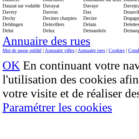
Dauzat sur vodable
Davayat
Davaye
Daveje
Davrey
Davron
Dax
Deauvil
Dechy
Decines charpieu
Decize
Degagn
Dehlingen
Deinvillers
Delain
Delette
Delut
Deluz
Demandolx
Demang
Annuaire des rues
Mot de passe oublié
|
Annuaire villes
|
Annuaire rues
|
Cookies
|
Condi
OK
En continuant votre navi
l'utilisation des cookies af
votre visite et de réaliser de
Paramétrer les cookies