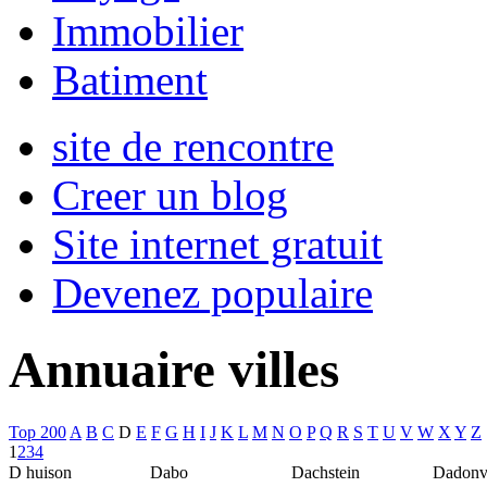
Immobilier
Batiment
site de rencontre
Creer un blog
Site internet gratuit
Devenez populaire
Annuaire villes
Top 200
A
B
C
D
E
F
G
H
I
J
K
L
M
N
O
P
Q
R
S
T
U
V
W
X
Y
Z
1
2
3
4
D huison
Dabo
Dachstein
Dadonvi