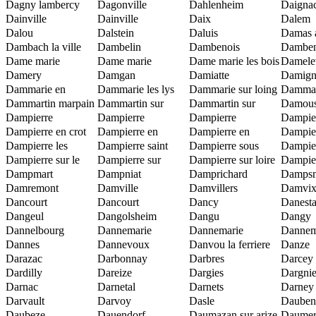
longueville
Dagny lambercy
Dagonville
Dahlenheim
Daigna
Dainville
Dainville
Daix
Dalem
Dalou
bertheleville
Dalstein
Daluis
Damas 
Dambach la ville
Dambelin
Dambenois
Dambeno
Dame marie
Dame marie
Dame marie les bois
colomb
Damele
Damery
Damgan
Damiatte
Damig
Dammarie en
Dammarie les lys
Dammarie sur loing
Dammari
puisaye
Dammartin marpain
Dammartin sur
Dammartin sur
Damous
Dampierre
meuse
Dampierre
tigeaux
Dampierre
Dampie
Dampierre en crot
Dampierre en
Dampierre en
temple
Dampie
Dampierre les
gracay
Dampierre saint
montagne
Dampierre sous
yveline
Dampier
conflans
Dampierre sur le
nicolas
Dampierre sur
bouhy
Dampierre sur loire
brou
Dampier
doubs
Dampmart
linotte
Dampniat
Damprichard
moivre
Dampsm
Damremont
Damville
Damvillers
Damvi
Dancourt
Dancourt
Dancy
Danesta
Dangeul
popincourt
Dangolsheim
Dangu
Dangy
Dannelbourg
Dannemarie
Dannemarie
Dannem
Dannes
Dannevoux
Danvou la ferriere
Danze
Darazac
Darbonnay
Darbres
Darcey
Dardilly
Dareize
Dargies
Dargnie
Darnac
Darnetal
Darnets
Darney
Darvault
Darvoy
Dasle
Dauben
Daubeze
Dauendorf
Daumazan sur arize
Daumer