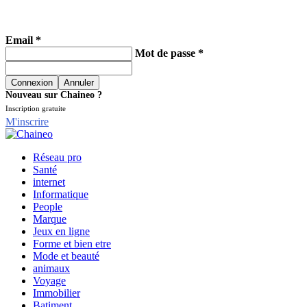
Email *
Mot de passe *
Nouveau sur Chaineo ?
Inscription gratuite
M'inscrire
Réseau pro
Santé
internet
Informatique
People
Marque
Jeux en ligne
Forme et bien etre
Mode et beauté
animaux
Voyage
Immobilier
Batiment