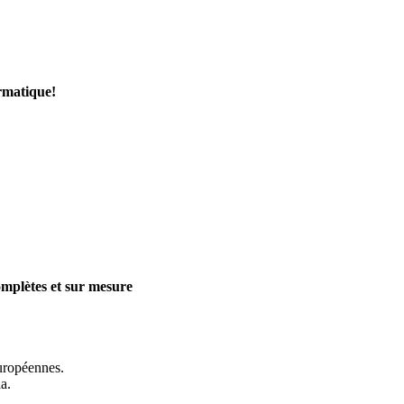
ormatique!
complètes et sur mesure
uropéennes.
ia.