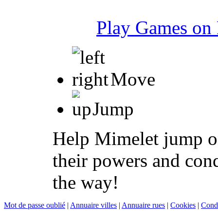
Play Games on 
Move
Jump
Help Mimelet jump on
their powers and con
the way!
Mot de passe oublié
|
Annuaire villes
|
Annuaire rues
|
Cookies
|
Condi