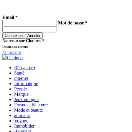
Email *
Mot de passe *
Nouveau sur Chaineo ?
Inscription gratuite
M'inscrire
Réseau pro
Santé
internet
Informatique
People
Marque
Jeux en ligne
Forme et bien etre
Mode et beauté
animaux
Voyage
Immobilier
Batiment