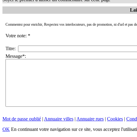
Lai
Commentez pour enrichir, Respectez vos interlocuteurs, pas de promotion, ni d'url et pas de
Votre note: *
Titre:
Message*:
Mot de passe oublié
|
Annuaire villes
|
Annuaire rues
|
Cookies
|
Condi
OK
En continuant votre navigation sur ce site, vous acceptez l'utilisat