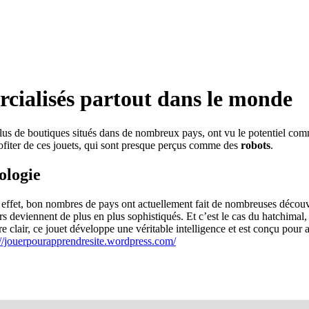
cialisés partout dans le monde
lus de boutiques situés dans de nombreux pays, ont vu le potentiel comm
ofiter de ces jouets, qui sont presque perçus comme des
robots
.
ologie
n effet, bon nombres de pays ont actuellement fait de nombreuses découv
urs deviennent de plus en plus sophistiqués. Et c’est le cas du hatchimal,
 être clair, ce jouet développe une véritable intelligence et est conçu p
://jouerpourapprendresite.wordpress.com/