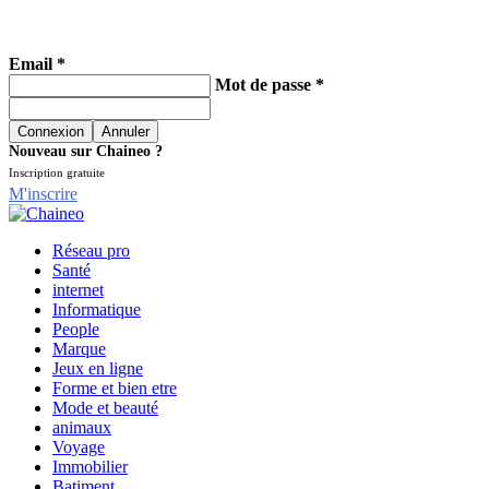
Email *
Mot de passe *
Nouveau sur Chaineo ?
Inscription gratuite
M'inscrire
Réseau pro
Santé
internet
Informatique
People
Marque
Jeux en ligne
Forme et bien etre
Mode et beauté
animaux
Voyage
Immobilier
Batiment