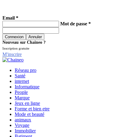
Email *
Mot de passe *
Nouveau sur Chaineo ?
Inscription gratuite
M'inscrire
Réseau pro
Santé
internet
Informatique
People
Marque
Jeux en ligne
Forme et bien etre
Mode et beauté
animaux
Voyage
Immobilier
Batiment