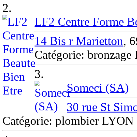
2.
LF2 Centre Forme Be
14 Bis r Marietton
, 
Catégorie: bronzag
3.
Someci (SA)
30 rue St Si
Catégorie: plombier LYON