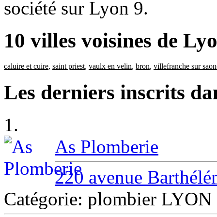
société sur Lyon 9.
10 villes voisines de Ly
caluire et cuire
,
saint priest
,
vaulx en velin
,
bron
,
villefranche sur saon
Les derniers inscrits d
1.
As Plomberie
220 avenue Barthél
Catégorie: plombier LYON