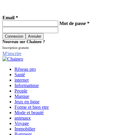
Email *
Mot de passe *
Nouveau sur Chaineo ?
Inscription gratuite
M'inscrire
Réseau pro
Santé
internet
Informatique
People
Marque
Jeux en ligne
Forme et bien etre
Mode et beauté
animaux
Voyage
Immobilier
Batiment