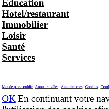
Education
Hotel/restaurant
Immobilier
Loisir
Santé
Services
Mot de passe oublié
|
Annuaire villes
|
Annuaire rues
|
Cookies
|
Condi
OK
En continuant votre navi