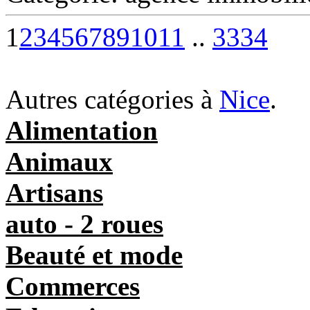
1
2
3
4
5
6
7
8
9
10
11
..
33
34
Autres catégories à
Nice
.
Alimentation
Animaux
Artisans
auto - 2 roues
Beauté et mode
Commerces