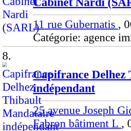
Cabinet Nardi (SA
11 rue Gubernatis
, 
Catégorie: agence i
8.
Capifrance Delhez 
indépendant
25 avenue Joseph Gio
Fabron bâtiment L
,