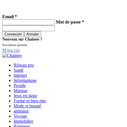
Email *
Mot de passe *
Nouveau sur Chaineo ?
Inscription gratuite
M'inscrire
Réseau pro
Santé
internet
Informatique
People
Marque
Jeux en ligne
Forme et bien etre
Mode et beauté
animaux
Voyage
Immobilier
Batiment