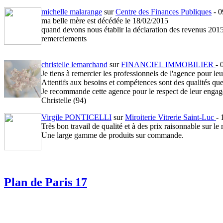
- etat des lieux d'entrée tres court... Mais etat des lieux 
michelle malarange
sur
Centre des Finances Publiques
- 0
- intervention dans l'immeuble de leurs filiales "COPROR" 
ma belle mère est décédée le 18/02/2015
jours feriés...
quand devons nous établir la déclaration des revenus 201
A choisir si on veut se faire avoir du debut a la fin.
remerciements
christelle lemarchand
sur
FINANCIEL IMMOBILIER
- 
Je tiens à remercier les professionnels de l'agence pour
Attentifs aux besoins et compétences sont des qualités que 
Je recommande cette agence pour le respect de leur engage
Christelle (94)
Virgile PONTICELLI
sur
Miroiterie Vitrerie Saint-Luc
-
Très bon travail de qualité et à des prix raisonnable sur le
Une large gamme de produits sur commande.
Plan de Paris 17