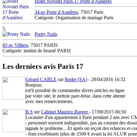
Hotel Novotel Paris 17 Porte d'Asnières
34 av Porte d'Asnières
, 75017 Paris
Catégorie: Organisation de mariage Paris
5.
Pretty Nails
83 av Villiers
, 75017 PARIS
Catégorie: institut de beauté PARIS
Les derniers avis Paris 17
Gérard CABLE
sur
Reder (SA)
- 28/04/2016 16:32
Bonjour,
est'il possible de commander divers articles en ligne
par votre site; le nettoie pare-brise, dans cette attente
avec mes remerciements.
Cordialement.
B S
sur
Cabinet Maurice Burger
- 17/08/2015 06:50
Gérard CABLE.
Locataire d'un appartement à Paris pendant 2 ans avec CMB,
- personnel souvent indisponible, pas au courant des dossie
signale le probleme... Et après on reçoit des relances et
- frais exorbitants (plus de 2500 € avant la loi ALUR pour e