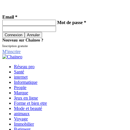
Email *
Mot de passe *
Nouveau sur Chaineo ?
Inscription gratuite
M'inscrire
Réseau pro
Santé
internet
Informatique
People
Marque
Jeux en ligne
Forme et bien etre
Mode et beauté
animaux
Voyage
Immobilier
Batiment