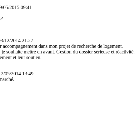
de sortie sous traité à un prestataire qui note tout pendant 1h40 (pour un
9/05/2015 09:41
et "SNC Beaufils" pendant 1 an et demi pour faire des travaux du matin 
5?
03/12/2014 21:27
 leur accompagnement dans mon projet de recherche de logement.
je souhaite mettre en avant. Gestion du dossier sérieuse et réactivité.
ment et leur soutien.
 12/05/2014 13:49
 marché.