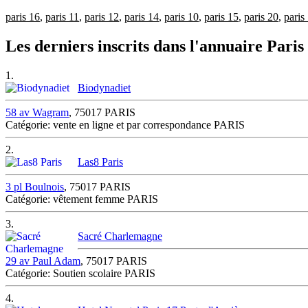
paris 16
,
paris 11
,
paris 12
,
paris 14
,
paris 10
,
paris 15
,
paris 20
,
paris
Les derniers inscrits dans l'annuaire Paris
1.
Biodynadiet
58 av Wagram
, 75017 PARIS
Catégorie: vente en ligne et par correspondance PARIS
2.
Las8 Paris
3 pl Boulnois
, 75017 PARIS
Catégorie: vêtement femme PARIS
3.
Sacré Charlemagne
29 av Paul Adam
, 75017 PARIS
Catégorie: Soutien scolaire PARIS
4.