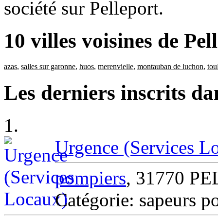
société sur Pelleport.
10 villes voisines de Pel
azas
,
salles sur garonne
,
huos
,
merenvielle
,
montauban de luchon
,
tou
Les derniers inscrits da
1.
Urgence (Services L
pompiers
, 31770 P
Catégorie: sapeurs