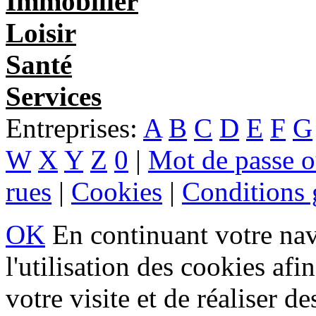
Immobilier
Loisir
Santé
Services
Entreprises:
A
B
C
D
E
F
G
W
X
Y
Z
0
|
Mot de passe o
rues
|
Cookies
|
Conditions g
OK
En continuant votre navi
l'utilisation des cookies af
votre visite et de réaliser de