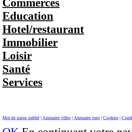
Commerces
Education
Hotel/restaurant
Immobilier
Loisir
Santé
Services
Mot de passe oublié
|
Annuaire villes
|
Annuaire rues
|
Cookies
|
Condi
OK
En continuant votre navi