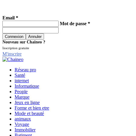
Email *
Mot de passe *
Nouveau sur Chaineo ?
Inscription gratuite
M'inscrire
Réseau pro
Santé
internet
Informatique
People
Marque
Jeux en ligne
Forme et bien etre
Mode et beauté
animaux
Voyage
Immobilier
Batiment