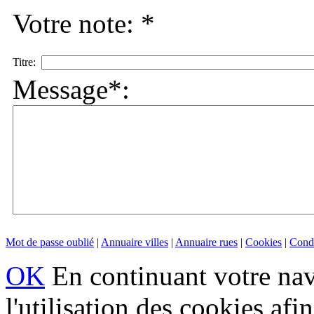
Votre note: *
Titre:
Message*:
Mot de passe oublié
|
Annuaire villes
|
Annuaire rues
|
Cookies
|
Condi
OK
En continuant votre navi
l'utilisation des cookies af