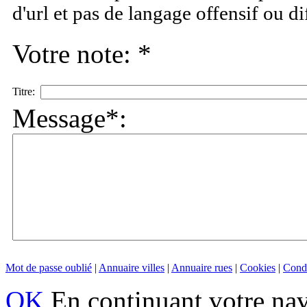
d'url et pas de langage offensif ou d
Votre note: *
Titre:
Message*:
Mot de passe oublié
|
Annuaire villes
|
Annuaire rues
|
Cookies
|
Condi
OK
En continuant votre navi