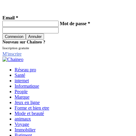
Email *
Mot de passe *
Nouveau sur Chaineo ?
Inscription gratuite
M'inscrire
Réseau pro
Santé
internet
Informatique
People
Marque
Jeux en ligne
Forme et bien etre
Mode et beauté
animaux
Voyage
Immobilier
Batiment