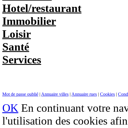
Hotel/restaurant
Immobilier
Loisir
Santé
Services
Mot de passe oublié
|
Annuaire villes
|
Annuaire rues
|
Cookies
|
Condi
OK
En continuant votre navi
l'utilisation des cookies af