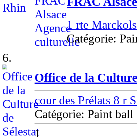
FRAC Alsace 
1 rte Marckol
Catégorie: Pa
6.
Office de la Cultur
cour des Prélats 8 r S
Catégorie: Paint ba
1