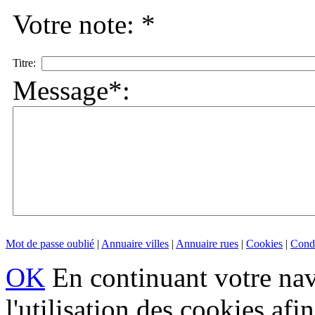
Votre note: *
Titre:
Message*:
Mot de passe oublié
|
Annuaire villes
|
Annuaire rues
|
Cookies
|
Condi
OK
En continuant votre navi
l'utilisation des cookies af