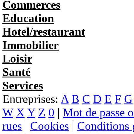
Commerces
Education
Hotel/restaurant
Immobilier
Loisir
Santé
Services
Entreprises:
A
B
C
D
E
F
G
W
X
Y
Z
0
|
Mot de passe o
rues
|
Cookies
|
Conditions g