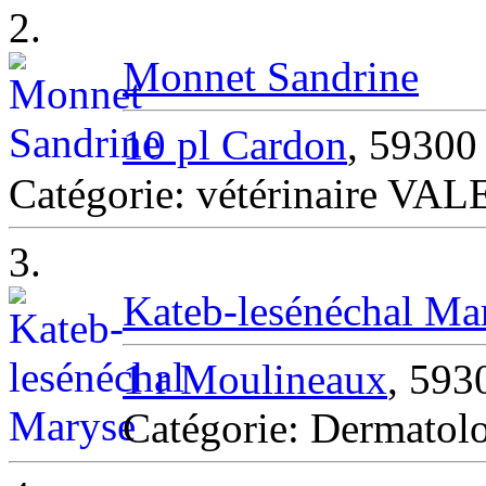
2.
Monnet Sandrine
10 pl Cardon
, 5930
Catégorie: vétérinaire V
3.
Kateb-lesénéchal Ma
1 r Moulineaux
, 59
Catégorie: Dermat