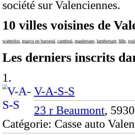
société sur Valenciennes.
10 villes voisines de Va
wattrelos
,
marcq en baroeul
,
cambrai
,
maubeuge
,
lambersart
,
lille
,
rou
Les derniers inscrits d
1.
V-A-S-S
23 r Beaumont
, 5930
Catégorie: Casse auto Vale