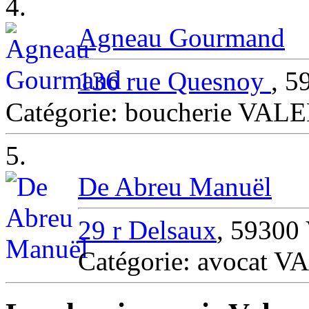
4.
Agneau Gourmand
136 rue Quesnoy
, 
Catégorie: boucherie VA
5.
De Abreu Manuël
29 r Delsaux
, 5930
Catégorie: avocat