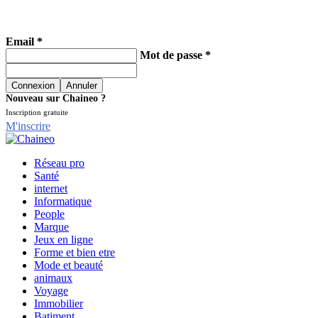
Email *
Mot de passe *
Nouveau sur Chaineo ?
Inscription gratuite
M'inscrire
Réseau pro
Santé
internet
Informatique
People
Marque
Jeux en ligne
Forme et bien etre
Mode et beauté
animaux
Voyage
Immobilier
Batiment