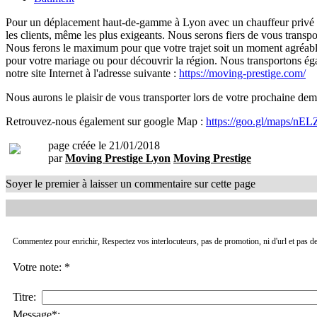
Pour un déplacement haut-de-gamme à Lyon avec un chauffeur privé VT
les clients, même les plus exigeants. Nous serons fiers de vous trans
Nous ferons le maximum pour que votre trajet soit un moment agréable 
pour votre mariage ou pour découvrir la région. Nous transportons éga
notre site Internet à l'adresse suivante :
https://moving-prestige.com/
Nous aurons le plaisir de vous transporter lors de votre prochaine de
Retrouvez-nous également sur google Map :
https://goo.gl/maps/n
page créée le 21/01/2018
par
Moving Prestige Lyon
Moving Prestige
Soyer le premier à laisser un commentaire sur cette page
Commentez pour enrichir, Respectez vos interlocuteurs, pas de promotion, ni d'url et pas de
Votre note: *
Titre:
Message*: