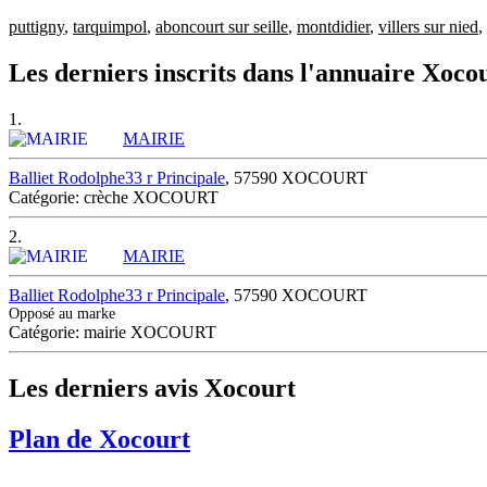
puttigny
,
tarquimpol
,
aboncourt sur seille
,
montdidier
,
villers sur nied
,
Les derniers inscrits dans l'annuaire Xoco
1.
MAIRIE
Balliet Rodolphe33 r Principale
, 57590 XOCOURT
Catégorie: crèche XOCOURT
2.
MAIRIE
Balliet Rodolphe33 r Principale
, 57590 XOCOURT
Opposé au marke
Catégorie: mairie XOCOURT
Les derniers avis Xocourt
Plan de Xocourt