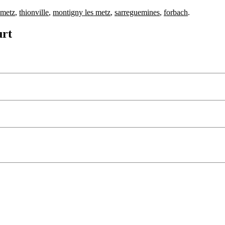
metz
,
thionville
,
montigny les metz
,
sarreguemines
,
forbach
.
urt