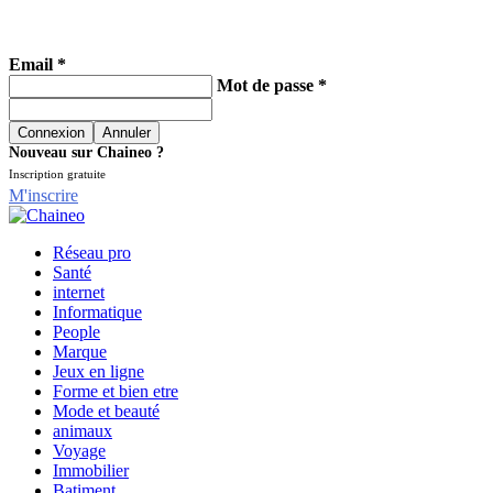
Email *
Mot de passe *
Nouveau sur Chaineo ?
Inscription gratuite
M'inscrire
Réseau pro
Santé
internet
Informatique
People
Marque
Jeux en ligne
Forme et bien etre
Mode et beauté
animaux
Voyage
Immobilier
Batiment