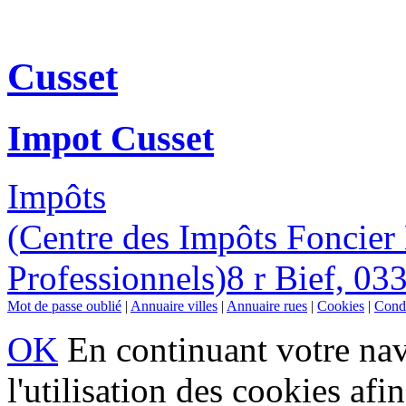
Cusset
Impot Cusset
Impôts
(Centre des Impôts Foncier 
Professionnels)8 r Bief, 03
Mot de passe oublié
|
Annuaire villes
|
Annuaire rues
|
Cookies
|
Condi
OK
En continuant votre navi
l'utilisation des cookies af