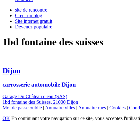
site de rencontre
Creer un blog
Site internet gratuit
Devenez populaire
1bd fontaine des suisses
Dijon
carrosserie automobile Dijon
Garage Du Château d'eau (SAS)
1bd fontaine des Suisses, 21000 Dijon
Mot de passe oublié
|
Annuaire villes
|
Annuaire rues
|
Cookies
|
Condi
OK
En continuant votre navigation sur ce site, vous acceptez l'utilisat