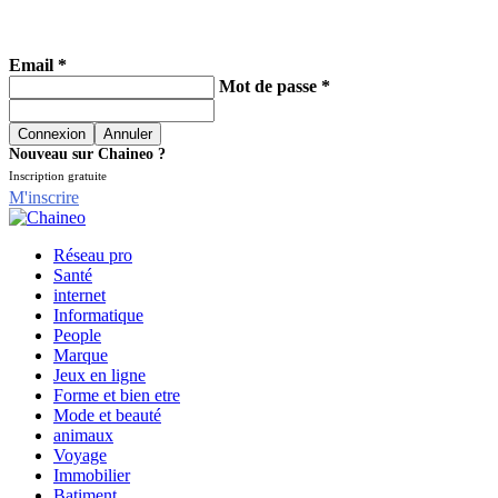
Email *
Mot de passe *
Nouveau sur Chaineo ?
Inscription gratuite
M'inscrire
Réseau pro
Santé
internet
Informatique
People
Marque
Jeux en ligne
Forme et bien etre
Mode et beauté
animaux
Voyage
Immobilier
Batiment